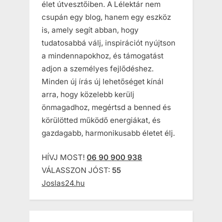
élet útvesztőiben. A Lélektár nem
csupán egy blog, hanem egy eszköz
is, amely segít abban, hogy
tudatosabbá válj, inspirációt nyújtson
a mindennapokhoz, és támogatást
adjon a személyes fejlődéshez.
Minden új írás új lehetőséget kínál
arra, hogy közelebb kerülj
önmagadhoz, megértsd a benned és
körülötted működő energiákat, és
gazdagabb, harmonikusabb életet élj.
HÍVJ MOST!
06 90 900 938
VÁLASSZON JÓST:
55
Joslas24.hu