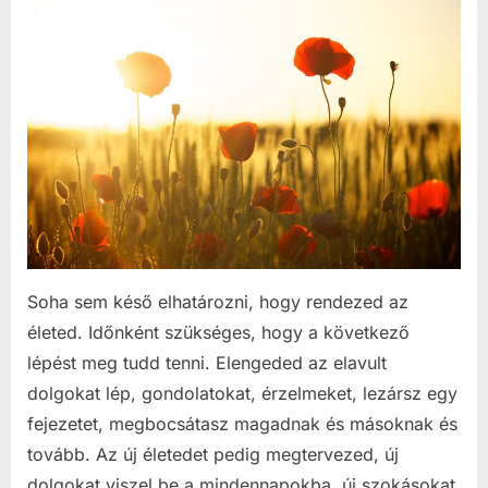
Soha sem késő elhatározni, hogy rendezed az
életed. Időnként szükséges, hogy a következő
lépést meg tudd tenni. Elengeded az elavult
dolgokat lép, gondolatokat, érzelmeket, lezársz egy
fejezetet, megbocsátasz magadnak és másoknak és
tovább. Az új életedet pedig megtervezed, új
dolgokat viszel be a mindennapokba, új szokásokat