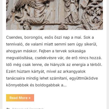
Csendes, borongós, esős őszi nap a mai. Sok a
tennivaló, de valami miatt semmi sem úgy sikerül,
ahogyan máskor. Fejben a tervek sokasága
megvalósítása, cselekvésre vár, de erő nincs hozzá.
Idő még csak lenne, de hiányzik az energia a térből.
Ezért húztam kártyát, mivel az arkangyalok
tanácsaira mindig lehet számítani, együttműködve
könnyebbek és boldogabbak a…
“Gábriel
Read More
»
arkangyalt
hívd”