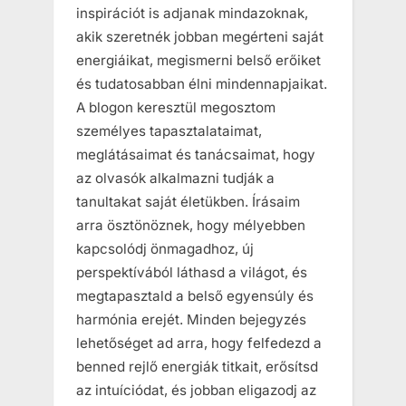
inspirációt is adjanak mindazoknak,
akik szeretnék jobban megérteni saját
energiáikat, megismerni belső erőiket
és tudatosabban élni mindennapjaikat.
A blogon keresztül megosztom
személyes tapasztalataimat,
meglátásaimat és tanácsaimat, hogy
az olvasók alkalmazni tudják a
tanultakat saját életükben. Írásaim
arra ösztönöznek, hogy mélyebben
kapcsolódj önmagadhoz, új
perspektívából láthasd a világot, és
megtapasztald a belső egyensúly és
harmónia erejét. Minden bejegyzés
lehetőséget ad arra, hogy felfedezd a
benned rejlő energiák titkait, erősítsd
az intuíciódat, és jobban eligazodj az