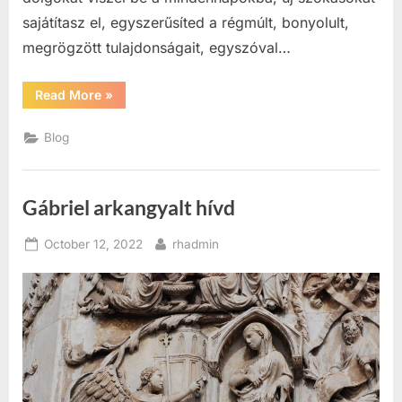
sajátítasz el, egyszerűsíted a régmúlt, bonyolult,
megrögzött tulajdonságait, egyszóval…
“Egyszerűsíts!”
Read More
»
Blog
Gábriel arkangyalt hívd
Posted
By
October 12, 2022
rhadmin
on