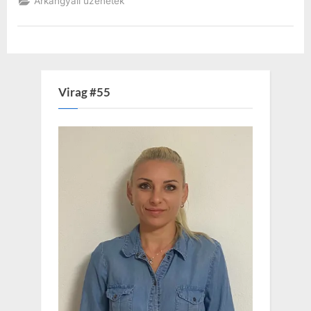
Arkangyali üzenetek
Virag #55