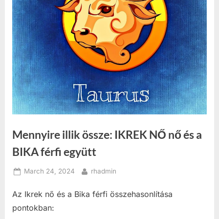
Mennyire illik össze: IKREK NŐ nő és a
BIKA férfi együtt
Posted
By
March 24, 2024
rhadmin
on
Az Ikrek nő és a Bika férfi összehasonlítása
pontokban: