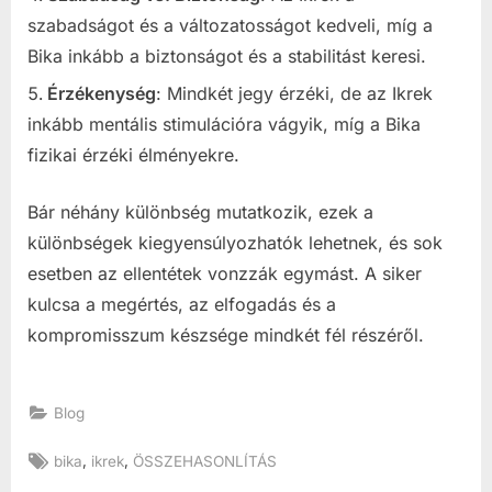
szabadságot és a változatosságot kedveli, míg a
Bika inkább a biztonságot és a stabilitást keresi.
Érzékenység
: Mindkét jegy érzéki, de az Ikrek
inkább mentális stimulációra vágyik, míg a Bika
fizikai érzéki élményekre.
Bár néhány különbség mutatkozik, ezek a
különbségek kiegyensúlyozhatók lehetnek, és sok
esetben az ellentétek vonzzák egymást. A siker
kulcsa a megértés, az elfogadás és a
kompromisszum készsége mindkét fél részéről.
Blog
Tags:
,
,
bika
ikrek
ÖSSZEHASONLÍTÁS