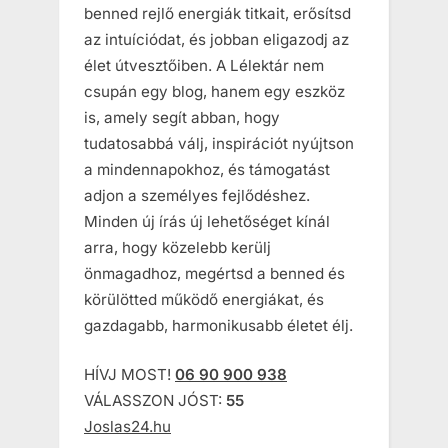
benned rejlő energiák titkait, erősítsd
az intuíciódat, és jobban eligazodj az
élet útvesztőiben. A Lélektár nem
csupán egy blog, hanem egy eszköz
is, amely segít abban, hogy
tudatosabbá válj, inspirációt nyújtson
a mindennapokhoz, és támogatást
adjon a személyes fejlődéshez.
Minden új írás új lehetőséget kínál
arra, hogy közelebb kerülj
önmagadhoz, megértsd a benned és
körülötted működő energiákat, és
gazdagabb, harmonikusabb életet élj.
HÍVJ MOST!
06 90 900 938
VÁLASSZON JÓST:
55
Joslas24.hu