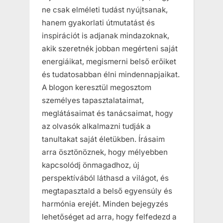
ne csak elméleti tudást nyújtsanak,
hanem gyakorlati útmutatást és
inspirációt is adjanak mindazoknak,
akik szeretnék jobban megérteni saját
energiáikat, megismerni belső erőiket
és tudatosabban élni mindennapjaikat.
A blogon keresztül megosztom
személyes tapasztalataimat,
meglátásaimat és tanácsaimat, hogy
az olvasók alkalmazni tudják a
tanultakat saját életükben. Írásaim
arra ösztönöznek, hogy mélyebben
kapcsolódj önmagadhoz, új
perspektívából láthasd a világot, és
megtapasztald a belső egyensúly és
harmónia erejét. Minden bejegyzés
lehetőséget ad arra, hogy felfedezd a