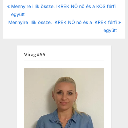
Post
P
Mennyire illik össze: IKREK NŐ nő és a KOS férfi
r
együtt
navigation
N
e
Mennyire illik össze: IKREK NŐ nő és a IKREK férfi
e
v
együtt
x
i
t
o
P
u
Virag #55
o
s
s
P
t
o
:
s
t
: