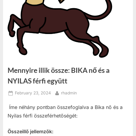
Mennyire illik össze: BIKA nő és a
NYILAS férfi együtt
Posted
By
February 23, 2024
rhadmin
on
Íme néhány pontban összefoglalva a Bika nő és a
Nyilas férfi összeférhetőségét:
Összeillő jellemzők: