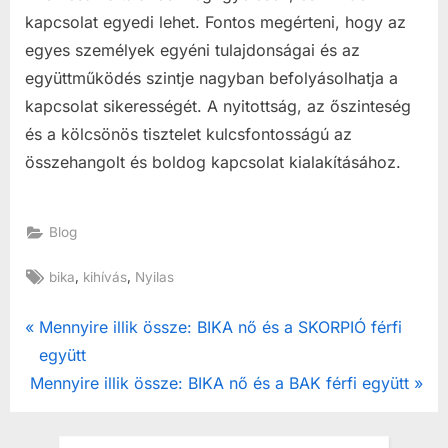
kapcsolat egyedi lehet. Fontos megérteni, hogy az
egyes személyek egyéni tulajdonságai és az
együttműködés szintje nagyban befolyásolhatja a
kapcsolat sikerességét. A nyitottság, az őszinteség
és a kölcsönös tisztelet kulcsfontosságú az
összehangolt és boldog kapcsolat kialakításához.
Blog
Tags:
,
,
bika
kihívás
Nyilas
Post
P
Mennyire illik össze: BIKA nő és a SKORPIÓ férfi
r
együtt
navigation
N
e
Mennyire illik össze: BIKA nő és a BAK férfi együtt
e
v
x
i