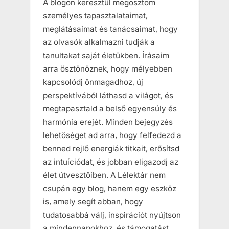
A blogon keresztül megosztom
személyes tapasztalataimat,
meglátásaimat és tanácsaimat, hogy
az olvasók alkalmazni tudják a
tanultakat saját életükben. Írásaim
arra ösztönöznek, hogy mélyebben
kapcsolódj önmagadhoz, új
perspektívából láthasd a világot, és
megtapasztald a belső egyensúly és
harmónia erejét. Minden bejegyzés
lehetőséget ad arra, hogy felfedezd a
benned rejlő energiák titkait, erősítsd
az intuíciódat, és jobban eligazodj az
élet útvesztőiben. A Lélektár nem
csupán egy blog, hanem egy eszköz
is, amely segít abban, hogy
tudatosabbá válj, inspirációt nyújtson
a mindennapokhoz, és támogatást