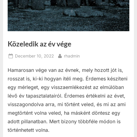
Közeledik az év vége
Posted
By
December 10, 2022
rhadmin
on
Hamarosan vége van az évnek, mely hozott jót is,
rosszat is, ki-ki hogyan ítéli meg.
Érdemes készíteni
egy mérleget, egy visszaemlékezést az elmúlóban
lévő év tapasztalatairól.
Érdemes értékelni az évet,
visszagondolva arra, mi történt veled, és mi az ami
megtörtént volna veled, ha másként döntesz egy
adott pillanatban.
Mert bizony többféle módon is
történhetett volna.