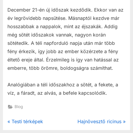
December 21-én új időszak kezdődik.
Ekkor van az
év legrövidebb napsütése.
Másnaptól kezdve már
hosszabbak a nappalok, mint az éjszakák.
Addig
még sötét időszakok vannak, nagyon korán
sötétedik.
A téli napforduló napja után már több
fény érkezik, így jobb az ember közérzete a fény
éltető ereje által.
Érzelmileg is így van hatással az
emberre, több örömre, boldogságra számíthat.
Analógiában a téli időszakhoz a sötét, a fekete, a
víz, a fáradt, az alvás, a befele kapcsolódik.
Blog
Post
P
N
Testi térképek
Hajnövesztő ricinus
r
e