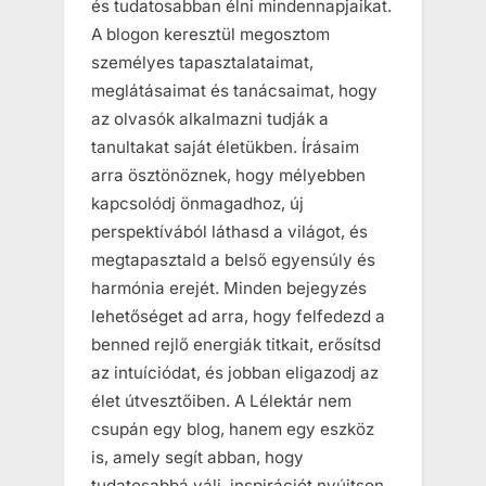
és tudatosabban élni mindennapjaikat.
A blogon keresztül megosztom
személyes tapasztalataimat,
meglátásaimat és tanácsaimat, hogy
az olvasók alkalmazni tudják a
tanultakat saját életükben. Írásaim
arra ösztönöznek, hogy mélyebben
kapcsolódj önmagadhoz, új
perspektívából láthasd a világot, és
megtapasztald a belső egyensúly és
harmónia erejét. Minden bejegyzés
lehetőséget ad arra, hogy felfedezd a
benned rejlő energiák titkait, erősítsd
az intuíciódat, és jobban eligazodj az
élet útvesztőiben. A Lélektár nem
csupán egy blog, hanem egy eszköz
is, amely segít abban, hogy
tudatosabbá válj, inspirációt nyújtson