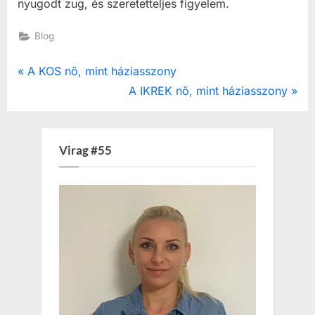
nyugodt zug, és szeretetteljes figyelem.
Blog
Post
P
A KOS nő, mint háziasszony
r
N
A IKREK nő, mint háziasszony
navigation
e
e
v
x
i
t
Virag #55
o
P
u
o
s
s
P
t
o
:
s
t
: