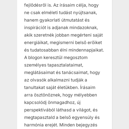
fejlődésről is. Az írásaim célja, hogy
ne csak elméleti tudást nyújtsanak,
hanem gyakorlati útmutatást és
inspirációt is adjanak mindazoknak,
akik szeretnék jobban megérteni saját
energiáikat, megismerni belső erőiket
és tudatosabban élni mindennapjaikat.
A blogon keresztül megosztom
személyes tapasztalataimat,
meglátásaimat és tanácsaimat, hogy
az olvasók alkalmazni tudják a
tanultakat saját életükben. Írásaim
arra ösztönöznek, hogy mélyebben
kapcsolódj önmagadhoz, új
perspektívából láthasd a világot, és
megtapasztald a belső egyensúly és
harmónia erejét. Minden bejegyzés