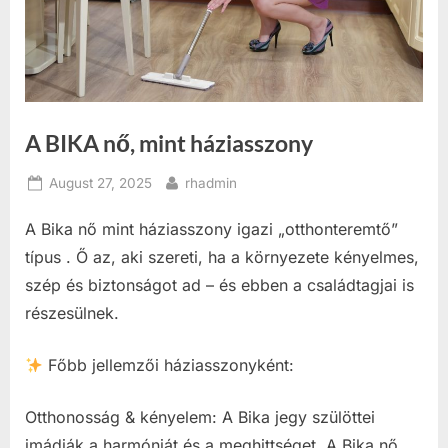
A BIKA nő, mint háziasszony
Posted
By
August 27, 2025
rhadmin
on
A Bika nő mint háziasszony igazi „otthonteremtő”
típus . Ő az, aki szereti, ha a környezete kényelmes,
szép és biztonságot ad – és ebben a családtagjai is
részesülnek.
Főbb jellemzői háziasszonyként:
Otthonosság & kényelem: A Bika jegy szülöttei
imádják a harmóniát és a meghittséget. A Bika nő