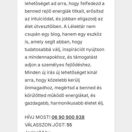
lehetőséget ad arra, hogy felfedezd a
benned rejlő energiák titkait, erősítsd
az intuíciódat, és jobban eligazodj az
élet útvesztőiben. A Lélektár nem
csupán egy blog, hanem egy eszköz
is, amely segít abban, hogy
tudatosabbá válj, inspirációt nyújtson
a mindennapokhoz, és támogatást
adjon a személyes fejlődéshez.
Minden új írás új lehetőséget kínál
arra, hogy közelebb kerülj
önmagadhoz, megértsd a benned és
körülötted működő energiákat, és
gazdagabb, harmonikusabb életet élj.
HÍVJ MOST!
06 90 900 938
VÁLASSZON JÓST:
55