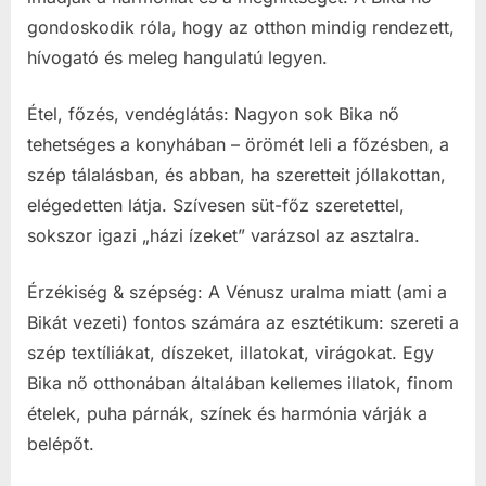
gondoskodik róla, hogy az otthon mindig rendezett,
hívogató és meleg hangulatú legyen.
Étel, főzés, vendéglátás: Nagyon sok Bika nő
tehetséges a konyhában – örömét leli a főzésben, a
szép tálalásban, és abban, ha szeretteit jóllakottan,
elégedetten látja. Szívesen süt-főz szeretettel,
sokszor igazi „házi ízeket” varázsol az asztalra.
Érzékiség & szépség: A Vénusz uralma miatt (ami a
Bikát vezeti) fontos számára az esztétikum: szereti a
szép textíliákat, díszeket, illatokat, virágokat. Egy
Bika nő otthonában általában kellemes illatok, finom
ételek, puha párnák, színek és harmónia várják a
belépőt.