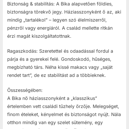
Biztonság & stabilitás: A Bika alapvetően földies,
biztonságra törekvő jegy. Háziasszonyként ő az, aki
mindig „tartalékol” – legyen szó élelmiszerről,
pénzről vagy energiáról. A család mellette ritkán
érzi magát kiszolgáltatottnak.
Ragaszkodás: Szeretettel és odaadással fordul a
párja és a gyerekei felé. Gondoskodó, hűséges,
megbízható társ. Néha kissé makacs vagy „saját
rendet tart”, de ez stabilitást ad a többieknek.
Összességében:
A Bika nő háziasszonyként a „klasszikus”
értelemben vett családi tűzhely őrzője. Melegséget,
finom ételeket, kényelmet és biztonságot nyújt. Nála
otthon mindig van egy szelet sütemény, egy