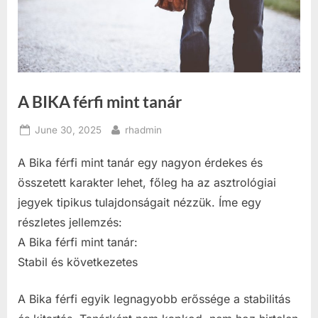
A BIKA férfi mint tanár
Posted
By
June 30, 2025
rhadmin
on
A Bika férfi mint tanár egy nagyon érdekes és
összetett karakter lehet, főleg ha az asztrológiai
jegyek tipikus tulajdonságait nézzük. Íme egy
részletes jellemzés:
A Bika férfi mint tanár:
Stabil és következetes
A Bika férfi egyik legnagyobb erőssége a stabilitás