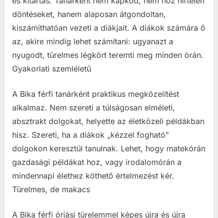
és kitartás. Tanárként nem kapkod, nem hoz hirtelen
döntéseket, hanem alaposan átgondoltan,
kiszámíthatóan vezeti a diákjait. A diákok számára ő
az, akire mindig lehet számítani: ugyanazt a
nyugodt, türelmes légkört teremti meg minden órán.
Gyakorlati szemléletű
A Bika férfi tanárként praktikus megközelítést
alkalmaz. Nem szereti a túlságosan elméleti,
absztrakt dolgokat, helyette az életközeli példákban
hisz. Szereti, ha a diákok „kézzel fogható”
dolgokon keresztül tanulnak. Lehet, hogy matekórán
gazdasági példákat hoz, vagy irodalomórán a
mindennapi élethez köthető értelmezést kér.
Türelmes, de makacs
A Bika férfi óriási türelemmel képes újra és újra