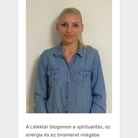
o
o
u
s
s
t
P
:
o
s
t
:
A Lélektár blogomon a spiritualitás, az
energia és az önismeret világába