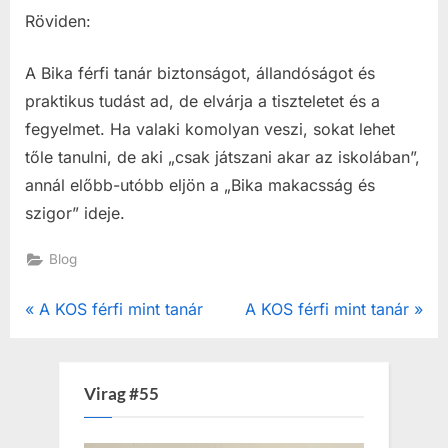
Röviden:
A Bika férfi tanár biztonságot, állandóságot és
praktikus tudást ad, de elvárja a tiszteletet és a
fegyelmet. Ha valaki komolyan veszi, sokat lehet
tőle tanulni, de aki „csak játszani akar az iskolában”,
annál előbb-utóbb eljön a „Bika makacsság és
szigor” ideje.
Blog
Post
P
N
A KOS férfi mint tanár
A KOS férfi mint tanár
r
e
navigation
e
x
v
t
Virag #55
i
P