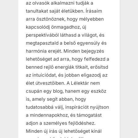
az olvasók alkalmazni tudják a
tanultakat saját életükben. Írásaim
arra ösztönöznek, hogy mélyebben
kapcsolódj önmagadhoz, új
perspektívából láthasd a világot, és
megtapasztald a belső egyensúly és
harmónia erejét. Minden bejegyzés
lehetőséget ad arra, hogy felfedezd a
benned rejlő energiák titkait, erősítsd
az intuíciódat, és jobban eligazodj az
élet útvesztőiben. A Lélektár nem
csupán egy blog, hanem egy eszköz
is, amely segít abban, hogy
tudatosabbá válj, inspirációt nyújtson
a mindennapokhoz, és támogatást
adjon a személyes fejlődéshez.
Minden új írás új lehetőséget kínál