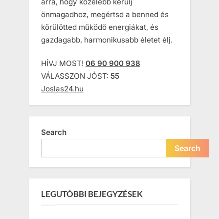
arra, hogy közelebb kerülj
önmagadhoz, megértsd a benned és
körülötted működő energiákat, és
gazdagabb, harmonikusabb életet élj.
HÍVJ MOST!
06 90 900 938
VÁLASSZON JÓST:
55
Joslas24.hu
Search
Search
LEGUTÓBBI BEJEGYZÉSEK