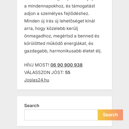
a mindennapokhoz, és támogatást
adjon a személyes fejlődéshez.
Minden új írás új lehetőséget kínál
arra, hogy közelebb kerülj
önmagadhoz, megértsd a benned és
körülötted működő energiákat, és
gazdagabb, harmonikusabb életet élj.
HÍVJ MOST!
06 90 900 938
VÁLASSZON JÓST:
55
Joslas24.hu
Search
Search