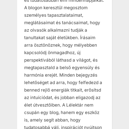
és tudatosabban élni mindennapjaikat.
A blogon keresztül megosztom
személyes tapasztalataimat,
meglátásaimat és tanácsaimat, hogy
az olvasók alkalmazni tudják a
tanultakat saját életükben. Írásaim
arra ösztönöznek, hogy mélyebben
kapcsolódj önmagadhoz, új
perspektívából láthasd a világot, és
megtapasztald a belső egyensúly és
harmónia erejét. Minden bejegyzés
lehetőséget ad arra, hogy felfedezd a
benned rejlő energiák titkait, erősítsd
az intuíciódat, és jobban eligazodj az
élet útvesztőiben. A Lélektár nem
csupán egy blog, hanem egy eszköz
is, amely segít abban, hogy
tudatosabbá válj, inspirációt nyújtson