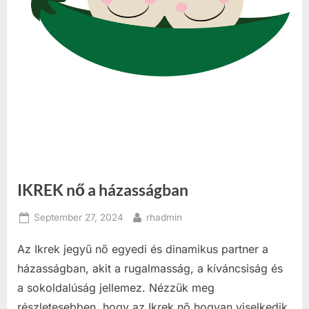
IKREK nő a házasságban
Posted
By
September 27, 2024
rhadmin
on
Az Ikrek jegyű nő egyedi és dinamikus partner a
házasságban, akit a rugalmasság, a kíváncsiság és
a sokoldalúság jellemez. Nézzük meg
részletesebben, hogy az Ikrek nő hogyan viselkedik,