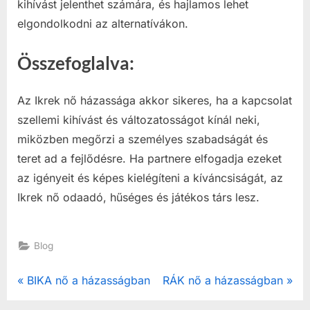
kihívást jelenthet számára, és hajlamos lehet
elgondolkodni az alternatívákon.
Összefoglalva:
Az Ikrek nő házassága akkor sikeres, ha a kapcsolat
szellemi kihívást és változatosságot kínál neki,
miközben megőrzi a személyes szabadságát és
teret ad a fejlődésre. Ha partnere elfogadja ezeket
az igényeit és képes kielégíteni a kíváncsiságát, az
Ikrek nő odaadó, hűséges és játékos társ lesz.
Blog
Post
P
N
BIKA nő a házasságban
RÁK nő a házasságban
r
e