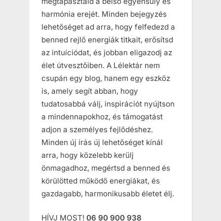
megtapasztald a belső egyensúly és
harmónia erejét. Minden bejegyzés
lehetőséget ad arra, hogy felfedezd a
benned rejlő energiák titkait, erősítsd
az intuíciódat, és jobban eligazodj az
élet útvesztőiben. A Lélektár nem
csupán egy blog, hanem egy eszköz
is, amely segít abban, hogy
tudatosabbá válj, inspirációt nyújtson
a mindennapokhoz, és támogatást
adjon a személyes fejlődéshez.
Minden új írás új lehetőséget kínál
arra, hogy közelebb kerülj
önmagadhoz, megértsd a benned és
körülötted működő energiákat, és
gazdagabb, harmonikusabb életet élj.
HÍVJ MOST!
06 90 900 938