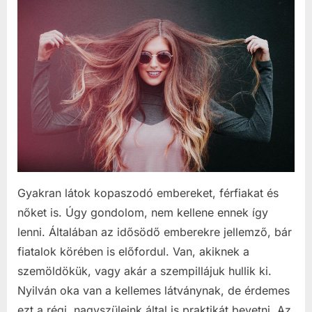
Gyakran látok kopaszodó embereket, férfiakat és
nőket is. Úgy gondolom, nem kellene ennek így
lenni. Általában az idősödő emberekre jellemző, bár
fiatalok körében is előfordul. Van, akiknek a
szemöldökük, vagy akár a szempillájuk hullik ki.
Nyilván oka van a kellemes látványnak, de érdemes
ezt a régi, nagyszüleink által is praktikát bevetni. Az