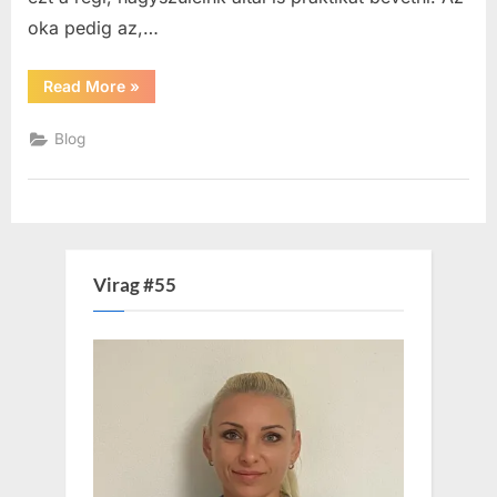
oka pedig az,…
“Hajnövesztő
Read More
»
ricinus”
Blog
Virag #55