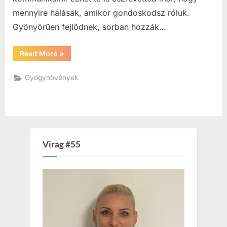
mennyire hálásak, amikor gondoskodsz róluk.
Gyönyörűen fejlődnek, sorban hozzák…
“A
Read More
»
szobanövények
mágiája”
Gyógynövények
Virag #55