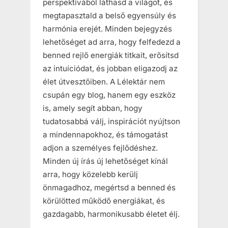
perspektívából láthasd a világot, és
megtapasztald a belső egyensúly és
harmónia erejét. Minden bejegyzés
lehetőséget ad arra, hogy felfedezd a
benned rejlő energiák titkait, erősítsd
az intuíciódat, és jobban eligazodj az
élet útvesztőiben. A Lélektár nem
csupán egy blog, hanem egy eszköz
is, amely segít abban, hogy
tudatosabbá válj, inspirációt nyújtson
a mindennapokhoz, és támogatást
adjon a személyes fejlődéshez.
Minden új írás új lehetőséget kínál
arra, hogy közelebb kerülj
önmagadhoz, megértsd a benned és
körülötted működő energiákat, és
gazdagabb, harmonikusabb életet élj.