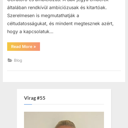
általában rendkívül ambiciózusak és kitartóak.
Szerelmesen is megmutathatják a
céltudatosságukat, és mindent megtesznek azért,
hogy a kapcsolatuk…
“A
Read More
»
Bak
szerelme”
Blog
Virag #55