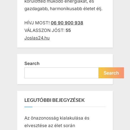
körülötted működő energiákat, és
gazdagabb, harmonikusabb életet élj.
HÍVJ MOST!
06 90 900 938
VÁLASSZON JÓST:
55
Joslas24.hu
Search
Search
LEGUTÓBBI BEJEGYZÉSEK
Az önazonosság kialakulása és
elvesztése az élet során