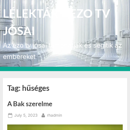
Skip
LÉLEKTÁR – EZO TV
to
content
JÓSAI
Az ezo tv jósai támogatják és segítik az
embereket
Tag:
hűséges
A Bak szerelme
Posted
By
July 5, 2023
rhadmin
on