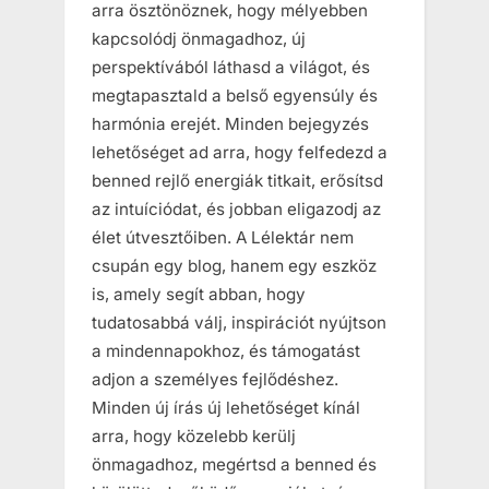
arra ösztönöznek, hogy mélyebben
kapcsolódj önmagadhoz, új
perspektívából láthasd a világot, és
megtapasztald a belső egyensúly és
harmónia erejét. Minden bejegyzés
lehetőséget ad arra, hogy felfedezd a
benned rejlő energiák titkait, erősítsd
az intuíciódat, és jobban eligazodj az
élet útvesztőiben. A Lélektár nem
csupán egy blog, hanem egy eszköz
is, amely segít abban, hogy
tudatosabbá válj, inspirációt nyújtson
a mindennapokhoz, és támogatást
adjon a személyes fejlődéshez.
Minden új írás új lehetőséget kínál
arra, hogy közelebb kerülj
önmagadhoz, megértsd a benned és