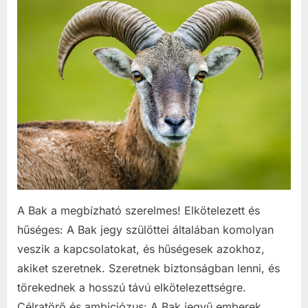
A Bak a megbízható szerelmes! Elkötelezett és
hűséges: A Bak jegy szülöttei általában komolyan
veszik a kapcsolatokat, és hűségesek azokhoz,
akiket szeretnek. Szeretnek biztonságban lenni, és
törekednek a hosszú távú elkötelezettségre.
Célratörő és ambiciózus: A Bak jegyű emberek