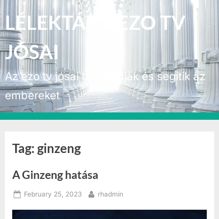
Skip
LÉLEKTÁR – EZO TV
to
content
JÓSAI
Az ezo tv jósai támogatják és segítik az
embereket
Tag:
ginzeng
A Ginzeng hatása
Posted
By
February 25, 2023
rhadmin
on