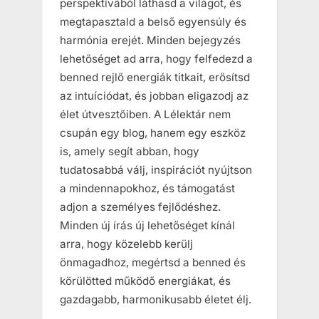
perspektívából láthasd a világot, és
megtapasztald a belső egyensúly és
harmónia erejét. Minden bejegyzés
lehetőséget ad arra, hogy felfedezd a
benned rejlő energiák titkait, erősítsd
az intuíciódat, és jobban eligazodj az
élet útvesztőiben. A Lélektár nem
csupán egy blog, hanem egy eszköz
is, amely segít abban, hogy
tudatosabbá válj, inspirációt nyújtson
a mindennapokhoz, és támogatást
adjon a személyes fejlődéshez.
Minden új írás új lehetőséget kínál
arra, hogy közelebb kerülj
önmagadhoz, megértsd a benned és
körülötted működő energiákat, és
gazdagabb, harmonikusabb életet élj.