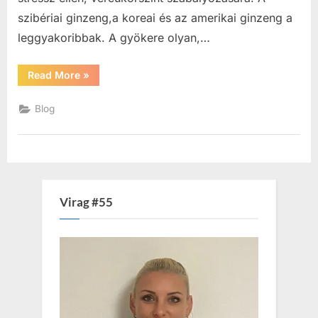
szibériai ginzeng,a koreai és az amerikai ginzeng a
leggyakoribbak. A gyökere olyan,…
“A
Read More
»
Ginzeng
hatása”
Blog
Virag #55