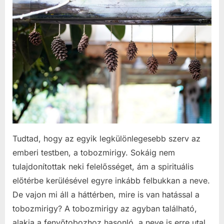
Tudtad, hogy az egyik legkülönlegesebb szerv az
emberi testben, a tobozmirigy. Sokáig nem
tulajdonítottak neki felelősséget, ám a spirituális
előtérbe kerülésével egyre inkább felbukkan a neve.
De vajon mi áll a háttérben, mire is van hatással a
tobozmirigy? A tobozmirigy az agyban található,
alakja a fenyőtobozhoz hasonló, a neve is erre utal,