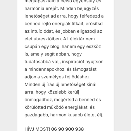
megtapasztald a belső egyensúly és
harmónia erejét. Minden bejegyzés
lehetőséget ad arra, hogy felfedezd a
benned rejlő energiák titkait, erősítsd
az intuíciódat, és jobban eligazodj az
élet útvesztőiben. A Lélektár nem
csupán egy blog, hanem egy eszköz
is, amely segít abban, hogy
tudatosabbá válj, inspirációt nyújtson
a mindennapokhoz, és támogatást
adjon a személyes fejlődéshez.
Minden új írás új lehetőséget kínál
arra, hogy közelebb kerülj
önmagadhoz, megértsd a benned és
körülötted működő energiákat, és
gazdagabb, harmonikusabb életet élj.
HÍVJ MOST!
06 90 900 938