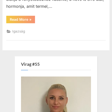
hormonja, amit termel,…
“A
Read More
»
tobozmirigy
igazsága”
Igazság
Virag #55