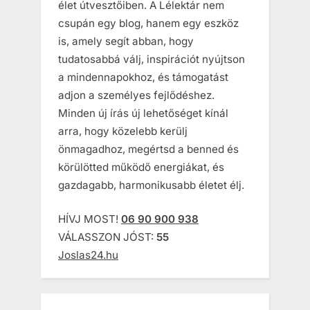
élet útvesztőiben. A Lélektár nem
csupán egy blog, hanem egy eszköz
is, amely segít abban, hogy
tudatosabbá válj, inspirációt nyújtson
a mindennapokhoz, és támogatást
adjon a személyes fejlődéshez.
Minden új írás új lehetőséget kínál
arra, hogy közelebb kerülj
önmagadhoz, megértsd a benned és
körülötted működő energiákat, és
gazdagabb, harmonikusabb életet élj.
HÍVJ MOST!
06 90 900 938
VÁLASSZON JÓST:
55
Joslas24.hu