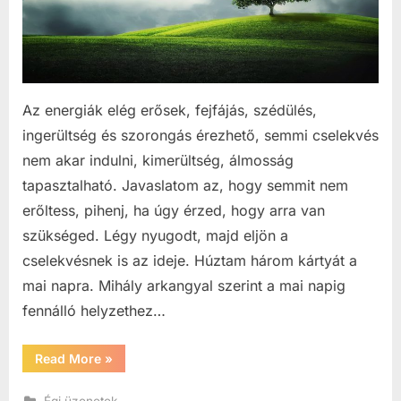
Az energiák elég erősek, fejfájás, szédülés,
ingerültség és szorongás érezhető, semmi cselekvés
nem akar indulni, kimerültség, álmosság
tapasztalható. Javaslatom az, hogy semmit nem
erőltess, pihenj, ha úgy érzed, hogy arra van
szükséged. Légy nyugodt, majd eljön a
cselekvésnek is az ideje. Húztam három kártyát a
mai napra. Mihály arkangyal szerint a mai napig
fennálló helyzethez…
“Mai
Read More
»
égi
üzenet
(okt.22.)”