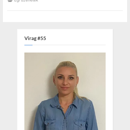
Égi üzenetek
Virag #55