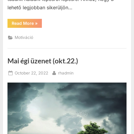
lehető legjobban sikerüljön…
“Segítség
Read More
»
probléma
esetén”
Motiváció
Mai égi üzenet (okt.22.)
Posted
By
October 22, 2022
rhadmin
on