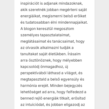
inspirációt is adjanak mindazoknak,
akik szeretnék jobban megérteni saját
energiáikat, megismerni belső erőiket
és tudatosabban élni mindennapjaikat.
A blogon keresztül megosztom
személyes tapasztalataimat,
meglátásaimat és tanácsaimat, hogy
az olvasók alkalmazni tudják a
tanultakat saját életükben. Írásaim
arra ösztönöznek, hogy mélyebben
kapcsolódj önmagadhoz, új
perspektívából láthasd a világot, és
megtapasztald a belső egyensúly és
harmónia erejét. Minden bejegyzés
lehetőséget ad arra, hogy felfedezd a
benned rejlő energiák titkait, erősítsd
az intuíciódat, és jobban eligazodj az